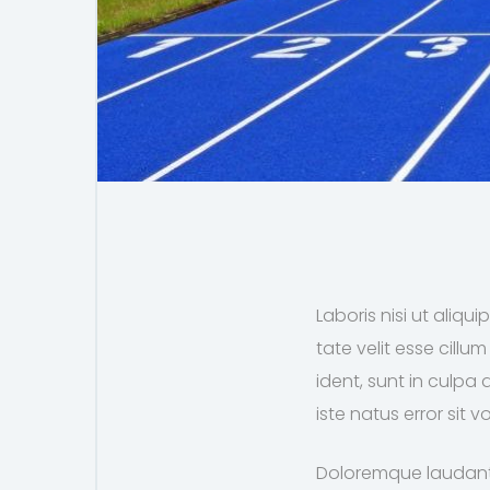
Laboris nisi ut aliq
tate velit esse cill
ident, sunt in culpa 
iste natus error sit
Doloremque laudanti