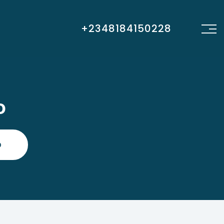
+2348184150228
o
O