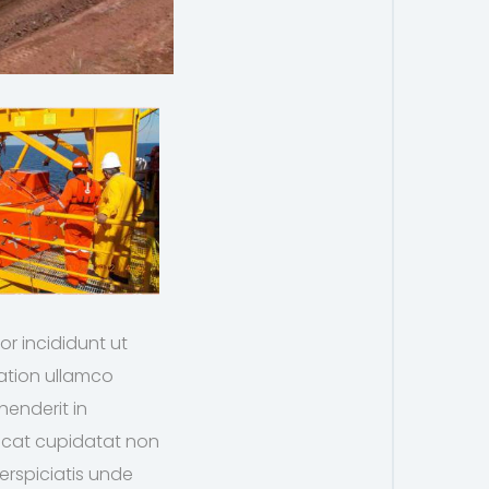
or incididunt ut
tation ullamco
henderit in
caecat cupidatat non
perspiciatis unde