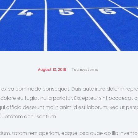
August 13, 2019
Techsystems
uip ex ea commodo consequat. Duis aute irure dolor in repr
um dolore eu fugiat nulla pariatur. Excepteur sint occaecat
qui officia deserunt mollit anim id est laborum. Sed ut per
 voluptatem accusantium.
um, totam rem aperiam, eaque ipsa quae ab illo inventore