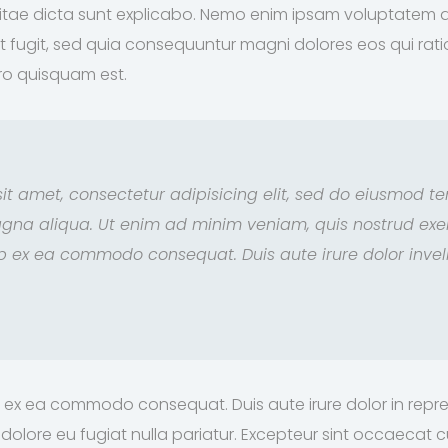
itae dicta sunt explicabo. Nemo enim ipsam voluptatem qu
ut fugit, sed quia consequuntur magni dolores eos qui ra
ro quisquam est.
it amet, consectetur adipisicing elit, sed do eiusmod t
gna aliqua. Ut enim ad minim veniam, quis nostrud exe
uip ex ea commodo consequat. Duis aute irure dolor inveli
uip ex ea commodo consequat. Duis aute irure dolor in repr
um dolore eu fugiat nulla pariatur. Excepteur sint occaecat