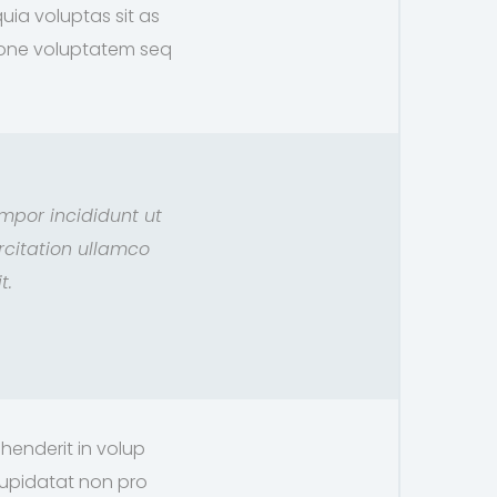
ia voluptas sit as
tione voluptatem seq
empor incididunt ut
rcitation ullamco
t.
ehenderit in volup
 cupidatat non pro